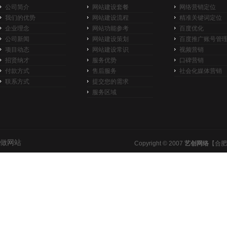
网站
沭阳做网站
大丰做网站
浙江做网站
杭州做网站
公司简介
网站建设套餐
网络营销定位
网站
舟山做网站
乐清做网站
瑞安做网站
义乌做网站
我们的优势
网站建设流程
精准关键词定位
企业理念
网站功能参考
百度优化
公司新闻
网站建设策划
百度推广账号管
项目动态
网站建设常识
视频营销
招贤纳才
服务优势
口碑营销
付款方式
售后服务
社会化媒体营销
联系方式
提交您的需求
服务区域
做网站
Copyright © 2007
艺创网络
【合肥