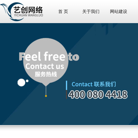
首 页
关于我们
网站建设