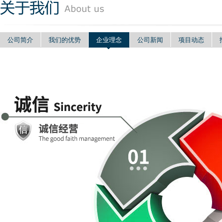
公司简介
我们的优势
企业理念
公司新闻
项目动态