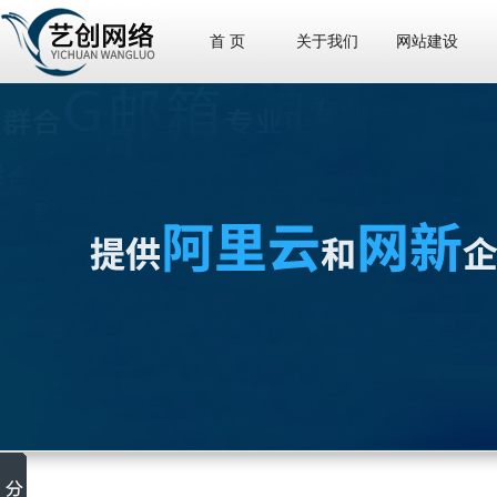
首 页
关于我们
网站建设