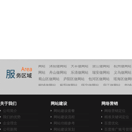
蜀山区做网站
庐阳区做网站
包河区做网站
瑶海区做网
桐城做网站
枞阳做网站
怀宁做网站
庐江做网站
舒城
滁州做网站
马鞍山做网站
铜陵做网站
宣城做网站
亳
站
南京做网站
无锡做网站
常州做网站
徐州做网站
网站
沭阳做网站
大丰做网站
浙江做网站
杭州做网站
网站
舟山做网站
乐清做网站
瑞安做网站
义乌做网站
蜀山区做网站
庐阳区做网站
包河区做网站
瑶海区做网
桐城做网站
枞阳做网站
怀宁做网站
庐江做网站
舒城
滁州做网站
马鞍山做网站
铜陵做网站
宣城做网站
亳
站
南京做网站
无锡做网站
常州做网站
徐州做网站
网站
沭阳做网站
大丰做网站
浙江做网站
杭州做网站
关于我们
网站建设
网络营销
网站
舟山做网站
乐清做网站
瑞安做网站
义乌做网站
公司简介
网站建设套餐
网络营销定位
我们的优势
网站建设流程
精准关键词定位
企业理念
网站功能参考
百度优化
公司新闻
网站建设策划
百度推广账号管