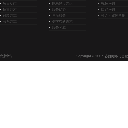
项目动态
网站建设常识
视频营销
招贤纳才
服务优势
口碑营销
付款方式
售后服务
社会化媒体营销
联系方式
提交您的需求
服务区域
做网站
Copyright © 2007
艺创网络
【合肥